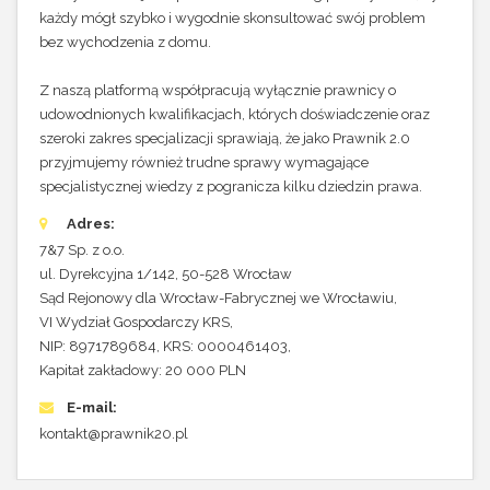
każdy mógł szybko i wygodnie skonsultować swój problem
bez wychodzenia z domu.
Z naszą platformą współpracują wyłącznie prawnicy o
udowodnionych kwalifikacjach, których doświadczenie oraz
szeroki zakres specjalizacji sprawiają, że jako Prawnik 2.0
przyjmujemy również trudne sprawy wymagające
specjalistycznej wiedzy z pogranicza kilku dziedzin prawa.
Adres:
7&7 Sp. z o.o.
ul. Dyrekcyjna 1/142, 50-528 Wrocław
Sąd Rejonowy dla Wrocław-Fabrycznej we Wrocławiu,
VI Wydział Gospodarczy KRS,
NIP: 8971789684, KRS: 0000461403,
Kapitał zakładowy: 20 000 PLN
E-mail:
kontakt@prawnik20.pl